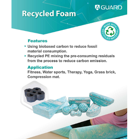
30公分圓形瑜