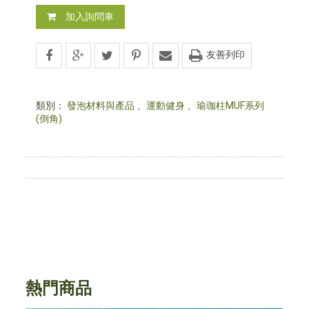
加入詢問車
友善列印
類別：
發泡材料與產品
、
運動健身
、
瑜珈柱MUF系列
(倒角)
熱門商品