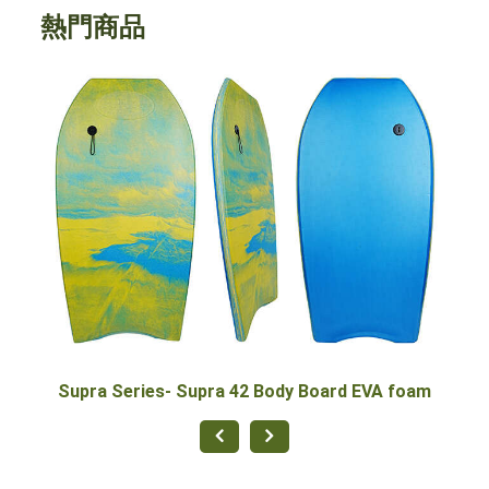
熱門商品
90公
Supra Series- Supra 42 Body Board EVA foam