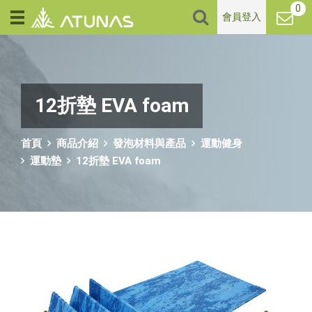
0
會員登入
12折墊 EVA foam
首頁
商品介紹
發泡材料與產品
運動健身
運動墊
12折墊 EVA foam